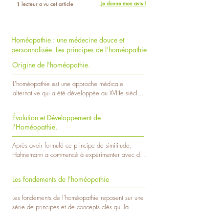
Je donne mon avis !
lecteur a vu cet article
1
Homéopathie : une médecine douce et
personnalisée. Les principes de l’homéopathie
Origine de l'homéopathie.
L'homéopathie est une approche médicale 
alternative qui a été développée au XVIIIe siècle 
par le médecin allemand Samuel Hahnemann. 
Son origine remonte à une série d'observations et 
Évolution et Développement de
d'expérimentations réalisées par Hahnemann et à 
l'Homéopathie.
son désir de trouver une alternative plus douce et 
moins nocive aux pratiques médicales de 
Après avoir formulé ce principe de similitude, 
l'époque.

Hahnemann a commencé à expérimenter avec des 
dilutions successives de substances naturelles, 
Voici un aperçu de l'origine de l'homéopathie :

croyant que plus une substance était diluée, plus 
Les fondements de l'homéopathie
elle devenait puissante dans son action curative 
Samuel Hahnemann et les Débuts de 
tout en minimisant les effets indésirables. Cette 
l'Homéopathie

Les fondements de l'homéopathie reposent sur une 
pratique de dilution et de dynamisation des 
Samuel Hahnemann, né en Allemagne en 1755, 
série de principes et de concepts clés qui la 
substances est devenue un élément central de 
était un médecin et un pharmacien. Il était 
distinguent de la médecine conventionnelle. Cette 