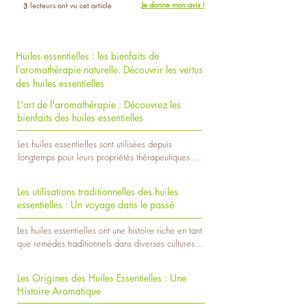
Je donne mon avis !
lecteurs ont vu cet article
3
Huiles essentielles : les bienfaits de
l’aromathérapie naturelle. Découvrir les vertus
des huiles essentielles
L'art de l'aromathérapie : Découvrez les
bienfaits des huiles essentielles
Les huiles essentielles sont utilisées depuis 
longtemps pour leurs propriétés thérapeutiques et 
relaxantes. Issues de plantes, ces essences 
précieuses ont conquis le monde de la médecine 
Les utilisations traditionnelles des huiles
alternative grâce à leurs multiples bienfaits. Dans 
essentielles : Un voyage dans le passé
cet article, nous explorons les huiles essentielles, 
leurs origines, leurs utilisations et leurs avantages 
Les huiles essentielles ont une histoire riche en tant 
pour la santé.

que remèdes traditionnels dans diverses cultures à 
travers le monde. Leurs utilisations traditionnelles 
 Les origines des huiles essentielles 

ont été transmises de génération en génération, et 
Les huiles essentielles sont extraites de diverses 
Les Origines des Huiles Essentielles : Une
aujourd'hui, elles continuent à être précieuses pour 
parties des plantes, notamment les feuilles, les 
Histoire Aromatique
leurs bienfaits sur la santé et le bien-être.

fleurs, les tiges, les racines et les écorces. Ce 