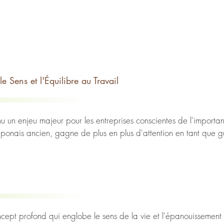
le Sens et l'Équilibre au Travail
u un enjeu majeur pour les entreprises conscientes de l'importanc
aponais ancien, gagne de plus en plus d'attention en tant que gui
 offre une approche holistique du bien-être des collaborateurs, en
ion. Les entreprises qui embrassent ce concept peuvent non seulem
ormance collective, l'innovation et la rétention des talents. L'ikig
lus épanouissants et durables.

oncept profond qui englobe le sens de la vie et l'épanouissement