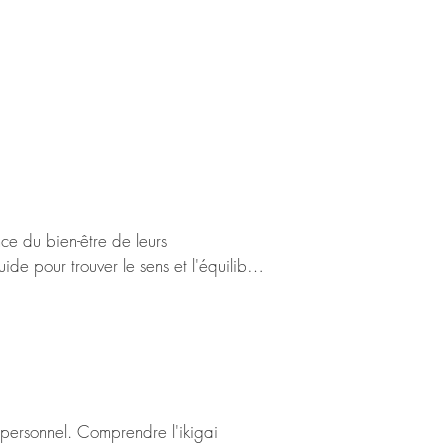
e du bien-être de leurs 
de pour trouver le sens et l'équilibre 
 favorisant un équilibre entre 
ent améliorer la satisfaction au 
ai devient ainsi un outil puissant pour 
 personnel. Comprendre l'ikigai 