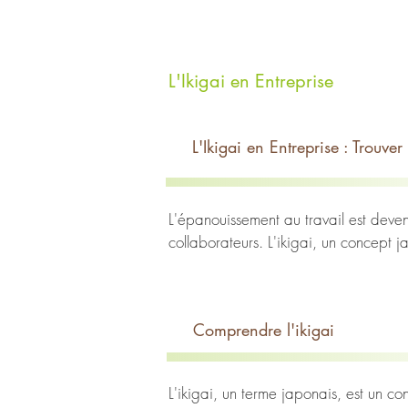
L'Ikigai en Entreprise
L'Ikigai en Entreprise : Trouver 
L'épanouissement au travail est deven
collaborateurs. L'ikigai, un concept j
au travail. 

L'intégration de l'ikigai en entreprise
Comprendre l'ikigai
passion, vocation, profession et miss
travail, mais également stimuler la perf
créer des environnements de travail p
L'ikigai, un terme japonais, est un c