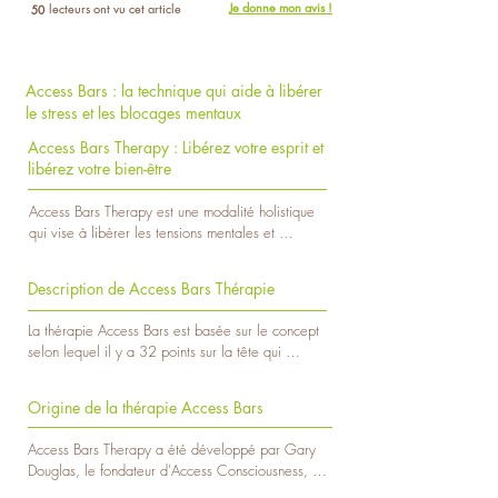
Je donne mon avis !
lecteurs ont vu cet article
50
Access Bars : la technique qui aide à libérer
le stress et les blocages mentaux
Access Bars Therapy : Libérez votre esprit et
libérez votre bien-être
Access Bars Therapy est une modalité holistique 
qui vise à libérer les tensions mentales et 
émotionnelles en touchant doucement 32 points 
spécifiques sur la tête. Cette technique de bien-
Description de Access Bars Thérapie
être émergente a gagné en popularité ces 
dernières années alors que les gens recherchent 
La thérapie Access Bars est basée sur le concept 
des moyens efficaces de réduire le stress, 
selon lequel il y a 32 points sur la tête qui 
d'améliorer la clarté mentale et de cultiver une 
correspondent à différents aspects de la vie, tels 
plus grande conscience de soi. Dans cet article, 
que l'argent, le contrôle, la créativité, la joie, la 
nous allons nous plonger dans la description, 
Origine de la thérapie Access Bars
guérison, etc. Ces points, lorsqu'ils sont touchés 
l'origine, la technique, la pratique, les avantages 
doucement, créent un flux d'énergie dynamique 
potentiels et les éventuelles contre-indications de 
Access Bars Therapy a été développé par Gary 
dans tout le corps, libérant les blocages 
l'Access Bars Therapy.

Douglas, le fondateur d'Access Consciousness, au 
énergétiques et permettant une plus grande facilité 
début des années 1990. Douglas a combiné son 