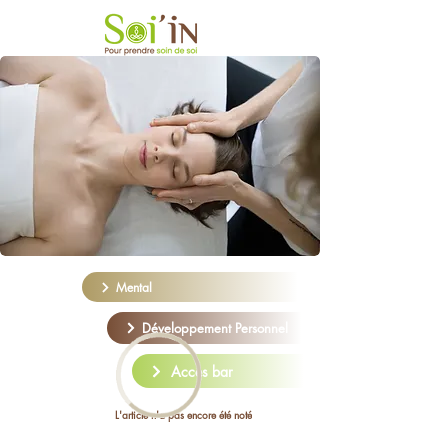
Mental
Développement Personnel
Acces bar
L'article n'a pas encore été noté