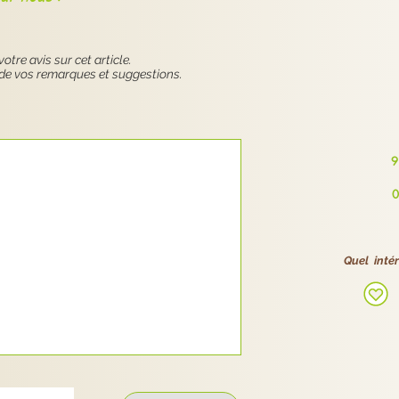
consiste à explorer les possibles :

tre avis sur cet article.
de vos remarques et suggestions.
i ?

tion et de créativité.

9
0
fication de pistes concrètes :



Quel intér
e

 définitives, mais de directions plus claires.