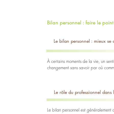
Bilan personnel : faire le poi
Le bilan personnel : mieux s
À certains moments de la vie, un senti
changement sans savoir par où comme
Le bilan personnel, souvent réalisé a
est un espace structuré qui permet de f
Il ne s’agit pas d’un simple échange 
Le rôle du professionnel dans 
Qu’est-ce qu’un bilan personnel ?

Le bilan personnel est généralement 
Le bilan personnel est une démarche d