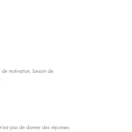
e de motivation, besoin de 
nseiller en évolution personnelle), 
tions.

introspectif.

n’est pas de donner des réponses 