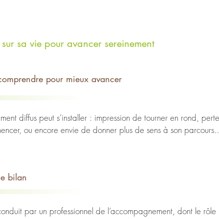
nt sur sa vie pour avancer sereinement
e comprendre pour mieux avancer
ment diffus peut s’installer : impression de tourner en rond, pert
ncer, ou encore envie de donner plus de sens à son parcours.

vec un professionnel de l’accompagnement (coach, psychologue, co
aire le point sur sa vie, ses besoins, ses ressources et ses aspira
informel, mais d’un processus guidé, méthodique et profondément 
le bilan
conduit par un professionnel de l’accompagnement, dont le rôle 
’exploration de soi visant à :
