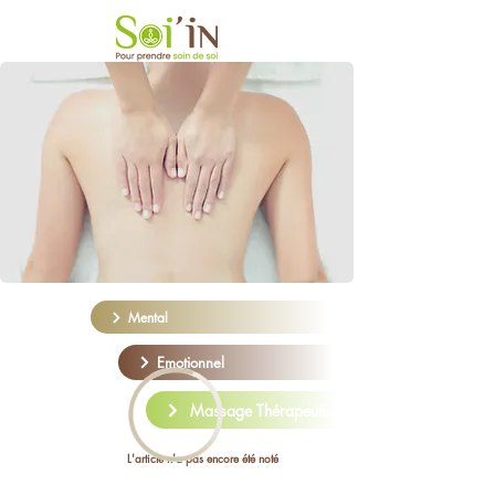
Mental
Emotionnel
Massage Thérapeutique holistique
L'article n'a pas encore été noté