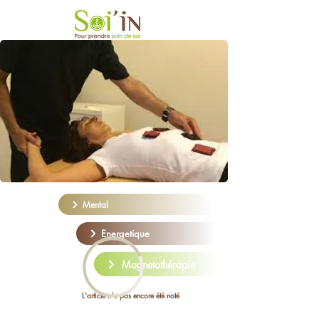
Mental
Energetique
Magnetothérapie
L'article n'a pas encore été noté