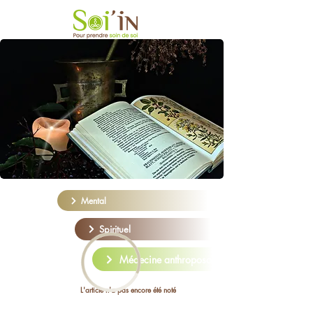
Mental
Spirituel
Médecine anthroposophique
L'article n'a pas encore été noté