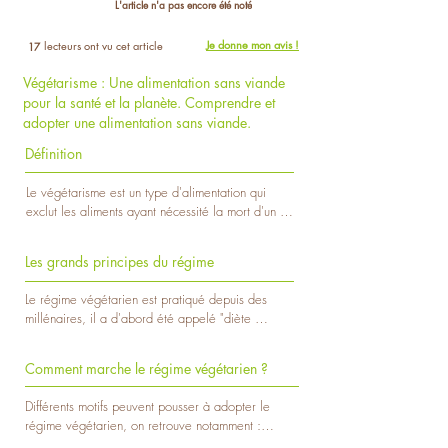
L'article n'a pas encore été noté
Je donne mon avis !
lecteurs ont vu cet article
17
Végétarisme : Une alimentation sans viande
pour la santé et la planète. Comprendre et
adopter une alimentation sans viande.
Définition
Le végétarisme est un type d'alimentation qui 
exclut les aliments ayant nécessité la mort d'un 
animal : viande rouge et viande blanche, abats, 
volaille, poissons et fruits de mer, gélatine et 
Les grands principes du régime
présure. Le végétalisme est un type d'alimentation 
qui ne comporte que des aliments d'origine 
Le régime végétarien est pratiqué depuis des 
végétale.

millénaires, il a d'abord été appelé "diète 
Le régime végétarien est un régime qui exclut les 
végétale" ou encore "xérophagie". Plusieurs 
protéines d'origine animale de l'alimentation pour 
philosophes de l'Antiquité grecque étaient 
des raisons éthiques, environnementales ou 
Comment marche le régime végétarien ?
végétariens. En raison de ses écrits sur le sujet, 
encore de santé. Bien qu'il existe plusieurs 
Pythagore, est d’ailleurs considéré comme le père 
variantes du végétarisme, la viande, le poisson, 
Différents motifs peuvent pousser à adopter le 
du végétarisme. On a longtemps appelé « 
les fruits de mer et les oeufs sont souvent bannis 
régime végétarien, on retrouve notamment :

pythagoréens » les individus qui excluaient la 
au profit de protéines végétales telles que le 
- La prévention de certaines maladies (troubles 