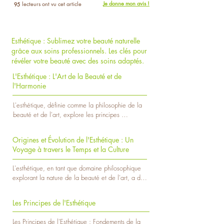
Je donne mon avis !
lecteurs ont vu cet article
95
Esthétique : Sublimez votre beauté naturelle
grâce aux soins professionnels. Les clés pour
révéler votre beauté avec des soins adaptés.
L'Esthétique : L'Art de la Beauté et de
l'Harmonie
L'esthétique, définie comme la philosophie de la 
beauté et de l'art, explore les principes 
fondamentaux qui sous-tendent notre appréciation 
de la beauté. C'est une discipline qui transcende 
Origines et Évolution de l'Esthétique : Un
les limites du temps et de la culture, influençant 
Voyage à travers le Temps et la Culture
notre perception du monde qui nous entoure. 
Dans cet article, nous plongerons dans le monde 
L'esthétique, en tant que domaine philosophique 
captivant de l'esthétique, explorant ses origines, 
explorant la nature de la beauté et de l'art, a des 
son évolution et son impact sur la manière dont 
origines profondément enracinées dans le tissu de 
nous percevons la beauté.

la pensée humaine. Son évolution à travers les 
Les Principes de l'Esthétique
époques et les cultures a façonné notre 
En explorant l'esthétique, nous découvrons une 
compréhension de la beauté, nous invitant à un 
dimension profonde de notre expérience 
Les Principes de l'Esthétique : Fondements de la 