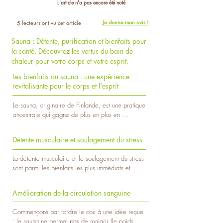
L'article n'a pas encore été noté
Je donne mon avis !
lecteurs ont vu cet article
5
Sauna : Détente, purification et bienfaits pour
la santé. Découvrez les vertus du bain de
chaleur pour votre corps et votre esprit.
Les bienfaits du sauna : une expérience
revitalisante pour le corps et l'esprit
Le sauna, originaire de Finlande, est une pratique 
ancestrale qui gagne de plus en plus en 
popularité à travers le monde en raison de ses 
nombreux bienfaits pour la santé physique et 
Détente musculaire et soulagement du stress
mentale. Cette expérience revitalisante offre un 
moment de détente profonde, favorise la 
La détente musculaire et le soulagement du stress 
relaxation musculaire, et contribue à un bien-être 
sont parmi les bienfaits les plus immédiats et 
général. 

perceptibles du sauna. Cette pratique millénaire 
offre un refuge de chaleur où le corps et l'esprit 
Qu'est-ce qu'un sauna ? 

Amélioration de la circulation sanguine
peuvent se libérer des tensions accumulées au fil 
Le sauna est une méthode de bien-être d'origine 
du temps.

finlandaise qui se pratique traditionnellement dans 
Commençons par tordre le cou à une idée reçue 
une petite cabane en bois ou plus régulièrement 
: le sauna ne permet pas de maigrir (le poids 