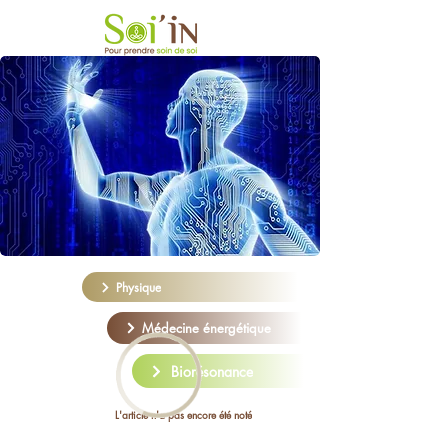
Physique
Médecine énergétique
Biorésonance
L'article n'a pas encore été noté