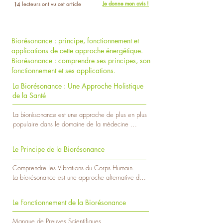
Je donne mon avis !
lecteurs ont vu cet article
14
Biorésonance : principe, fonctionnement et
applications de cette approche énergétique.
Biorésonance : comprendre ses principes, son
fonctionnement et ses applications.
La Biorésonance : Une Approche Holistique
de la Santé
La biorésonance est une approche de plus en plus 
populaire dans le domaine de la médecine 
alternative et de la santé holistique. Elle repose 
sur le principe que chaque organisme émet des 
Le Principe de la Biorésonance
vibrations électromagnétiques qui peuvent être 
mesurées et analysées pour évaluer l'état de 
Comprendre les Vibrations du Corps Humain.

santé d'une personne. Cette méthode est basée 
La biorésonance est une approche alternative de 
sur la croyance que le corps humain est un 
la santé qui repose sur le principe fondamental 
système énergétique complexe et que des 
que chaque organisme, y compris le corps humain, 
déséquilibres dans ce système peuvent conduire 
Le Fonctionnement de la Biorésonance
émet des vibrations électromagnétiques 
à des maladies. 

spécifiques. Ces vibrations sont liées au 
Manque de Preuves Scientifiques.
