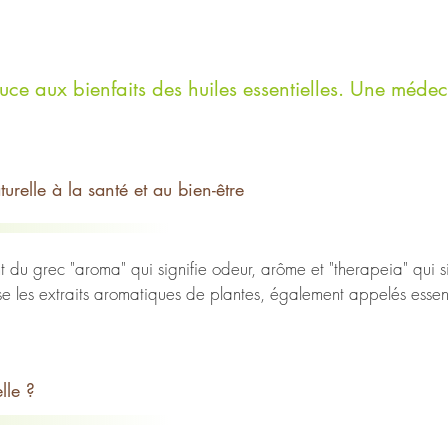
e aux bienfaits des huiles essentielles. Une médec
relle à la santé et au bien-être
 du grec "aroma" qui signifie odeur, arôme et "therapeia" qui sig
se les extraits aromatiques de plantes, également appelés essences
par le parfumeur René-Maurice Gattefossé. Celui-ci fut le premie
ssée par une explosion survenue dans son laboratoire dans une ba
lle ?
!
