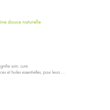
ine douce naturelle
nifie soin, cure.

 et huiles essentielles, pour leurs 
r à découvrir le pouvoir des huiles 
ssine remplie d’huile essentielle de 