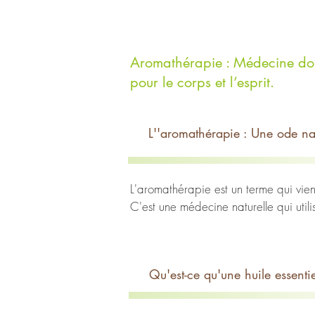
Aromathérapie : Médecine douc
pour le corps et l’esprit.
L''aromathérapie : Une ode natu
L'aromathérapie est un terme qui vient
C'est une médecine naturelle qui utili
propriétés thérapeutiques.

Le terme aromathérapie a été inventé 
essentielles en plongeant sa main ble
Qu'est-ce qu'une huile essentie
lavande. Il fut immédiatement soulagé