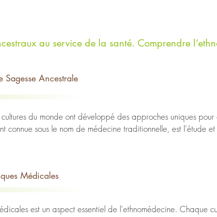
ncestraux au service de la santé. Comprendre l’et
e Sagesse Ancestrale
es cultures du monde ont développé des approches uniques pour co
 connue sous le nom de médecine traditionnelle, est l'étude et
 de génération en génération. Ce champ de la médecine est un tr
ation entre l'homme et la nature.

tiques Médicales
 la conviction que l'homme et la nature sont interdépendants. L
 médicales est un aspect essentiel de l'ethnomédecine. Chaque c
 les plantes médicinales, les animaux et les ressources naturelle