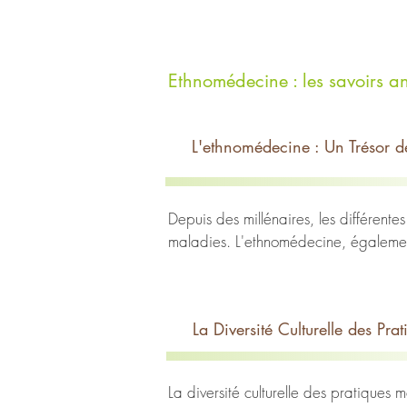
Ethnomédecine : les savoirs a
L'ethnomédecine : Un Trésor d
Depuis des millénaires, les différent
maladies. L'ethnomédecine, également
médicales traditionnelles transmises
des perspectives précieuses sur la rel
La Diversité Culturelle des Pra
La Symbiose Homme-Nature

Au cœur de l'ethnomédecine se trouve
La diversité culturelle des pratiques
observent et étudient la biodiversité,