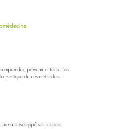
hnomédecine
mprendre, prévenir et traiter les 
 la pratique de ces méthodes 
ésor de sagesse ancestrale qui offre 
es praticiens de l'ethnomédecine 
ulture a développé ses propres 
s pour comprendre comment ils peuvent 