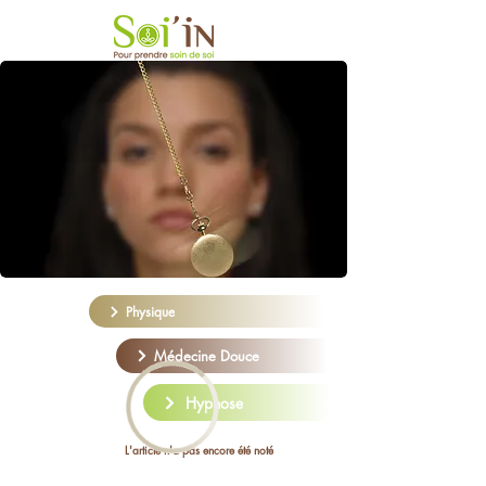
Physique
Médecine Douce
Hypnose
L'article n'a pas encore été noté