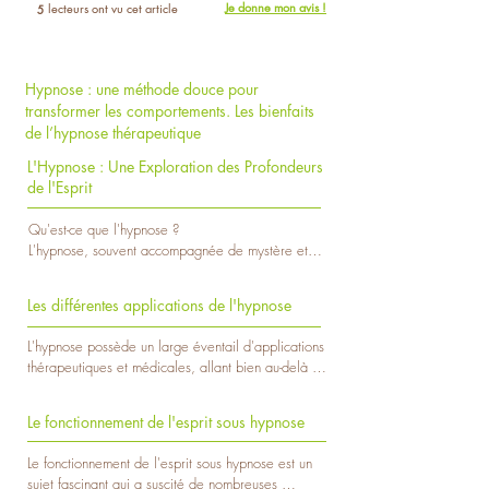
Je donne mon avis !
lecteurs ont vu cet article
5
Hypnose : une méthode douce pour
transformer les comportements. Les bienfaits
de l’hypnose thérapeutique
L'Hypnose : Une Exploration des Profondeurs
de l'Esprit
Qu'est-ce que l'hypnose ? 

L'hypnose, souvent accompagnée de mystère et 
de préjugés, est une technique thérapeutique 
ancestrale qui permet d'explorer les tréfonds de 
Les différentes applications de l'hypnose
l'esprit humain. Lors d'une séance d'hypnose, le 
praticien induit un état de conscience modifié 
L'hypnose possède un large éventail d'applications 
chez le sujet, le plongeant dans un état de 
thérapeutiques et médicales, allant bien au-delà 
relaxation profonde. Dans cet état, l'esprit devient 
des clichés populaires. Voici quelques-unes des 
plus réceptif aux suggestions, permettant ainsi 
différentes applications de l'hypnose :

d'explorer des souvenirs enfouis, de vaincre des 
Le fonctionnement de l'esprit sous hypnose
phobies, de réduire le stress, et même de 
1. Thérapie psychologique : 

soulager certaines douleurs. L'hypnose n'est ni 
Le fonctionnement de l'esprit sous hypnose est un 
L'hypnothérapie est utilisée pour traiter divers 
magie ni contrôle de l'esprit, mais plutôt une 
sujet fascinant qui a suscité de nombreuses 