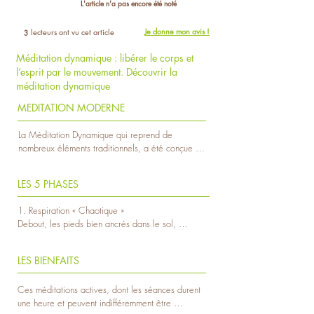
L'article n'a pas encore été noté
Je donne mon avis !
lecteurs ont vu cet article
3
Méditation dynamique : libérer le corps et
l’esprit par le mouvement. Découvrir la
méditation dynamique
MEDITATION MODERNE
La Méditation Dynamique qui reprend de 
nombreux éléments traditionnels, a été conçue 
par le mystique Indien Osho pour les besoins de 
l’homme moderne.

LES 5 PHASES
Elle permet de libérer rapidement tant les 
tensions conséquences de notre rythme de vie 
1. Respiration « Chaotique »

que celles liées à la répression de nos émotions. 
Debout, les pieds bien ancrés dans le sol, 
Elle demande un investissement total et les 
respirez par le nez de façon profonde, puissante, 
résultats sont à la mesure du cœur qu’on y met.
chaotique, de plus en plus rapidement, en 
LES BIENFAITS
impliquant tout le corps pendant 10 minutes.

2. Phase de catharsis

Ces méditations actives, dont les séances durent 
Les 10 minutes suivantes constituent la phase de 
une heure et peuvent indifféremment être 
catharsis proprement dite : gesticulez, criez, 