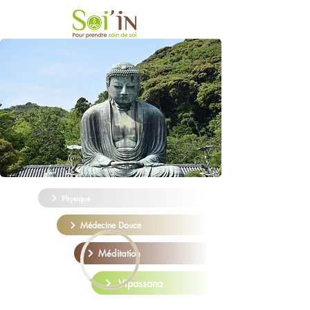
Physique
Médecine Douce
Méditation
Vipassana