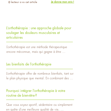
Je donne mon avis !
lecteur a vu cet article
0
L’orthothérapie : une approche globale pour
soulager les douleurs musculaires et
articulaires
L’orthothérapie est une méthode thérapeutique 
encore méconnue, mais qui gagne à être 
découverte. Elle se concentre sur la prévention et 
le traitement des douleurs musculo-squelettiques, 
Les bienfaits de l’orthothérapie
tout en rétablissant l'équilibre postural. Que vous 
souffriez de douleurs chroniques, de raideurs 
L’orthothérapie offre de nombreux bienfaits, tant sur 
musculaires ou de troubles liés au stress, 
le plan physique que mental. En combinant des 
l’orthothérapie peut être une solution efficace et 
techniques manuelles ciblées et des approches 
naturelle.

préventives, elle agit en profondeur pour 
Pourquoi intégrer l’orthothérapie à votre
améliorer la qualité de vie et favoriser un bien-être 
L'origine de l'orthothérapie

routine de bien-être ?
global. Voici les principaux avantages de cette 
L’orthothérapie trouve ses racines dans le besoin 
thérapie unique.

d’une approche globale pour traiter les douleurs 
Que vous soyez sportif, sédentaire ou simplement 
musculo-squelettiques et les déséquilibres 
en quête d’une meilleure qualité de vie, 