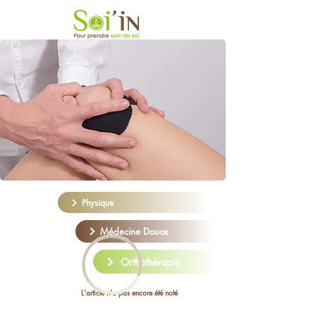
Physique
Médecine Douce
Orthothérapie
L'article n'a pas encore été noté