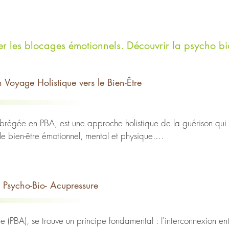
rer les blocages émotionnels. Découvrir la psycho b
 Voyage Holistique vers le Bien-Être
abrégée en PBA, est une approche holistique de la guérison qui 
e bien-être émotionnel, mental et physique.

ierre Noël Delatte, médecin français, dans les années 1990, p
incipes de l'acupuncture, tout en intégrant des éléments de la psy
es de la PBA est son approche globale de la santé. Cette méthod
 Psycho-Bio- Acupressure
euvent influencer la santé physique et émotionnelle

niques d'Acupressure spécifiques, la PBA aide à libérer ces émoti
(PBA), se trouve un principe fondamental : l'interconnexion entre