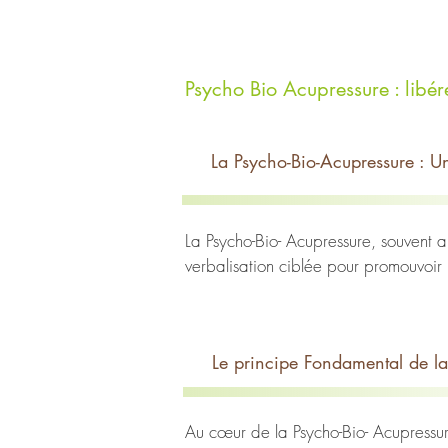
Psycho Bio Acupressure : libé
La Psycho-Bio-Acupressure : Un
La Psycho-Bio- Acupressure, souvent 
verbalisation ciblée pour promouvoir l
Cette méthode créée par le docteur P
traditionnelle chinoise et dans les pr
L'une des caractéristiques distinctiv
Le principe Fondamental de la
refoulées et les traumatismes passés p
d'une personne. En utilisant des tech
l'équilibre énergétique du corps.
Au cœur de la Psycho-Bio- Acupressure 