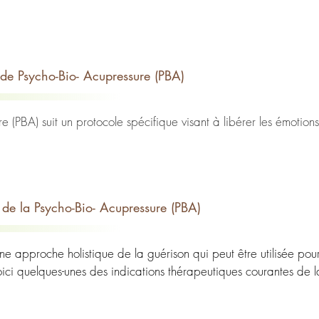
ions refoulées, nos traumatismes passés et nos pensées négatives
 "chi" en médecine chinoise. Lorsque cette énergie est bloquée 
tionnels. La PBA considère que chaque émotion ou pensée négat
de Psycho-Bio- Acupressure (PBA)
la PBA

nsées refoulées en agissant sur les points d'Acupressure liés.

ent dans son approche préventive. Elle encourage la libération 
(PBA) suit un protocole spécifique visant à libérer les émotions r
rgétiques, contribuant ainsi à maintenir un équilibre psychophys
 méthode vise à rétablir l'harmonie énergétique dans le corps et à
nt une séance de PBA :

tive pour maintenir un équilibre psychophysique optimal et préve
nt va indiquer la thématique qu’il souhaitetravailler. Quelques qu
 séance.

 de la Psycho-Bio- Acupressure (PBA)
uits d’énergie sont testés. Les énergies perturbée seront rétablis
es du bonheur au consultant (endorphines et enképhalines).

ne approche holistique de la guérison qui peut être utilisée pour
 :

ici quelques-unes des indications thérapeutiques courantes de l
 pour que le corps du consultant prenne conscience des fonctionne
 PBA peut aider à réduire les niveaux de stress et d'anxiété en li
pas relativiser avant 10/12 ans.
