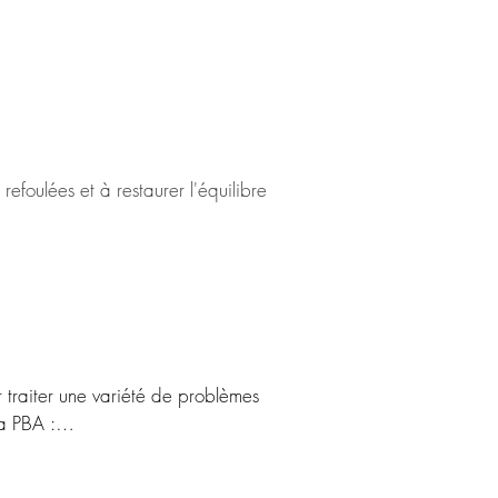
 ont un impact direct sur notre 
ou perturbée, cela peut entraîner des 
ive a une résonance spécifique dans 
régulière des émotions refoulées pour 
efoulées et à restaurer l'équilibre 
ique optimal. En libérant les émotions 
 favoriser le bien-être global. Elle 
nir les problèmes de santé liés aux 
estions peuvent être posées pour 
 grâce à des circuits de 5 points 
 traiter une variété de problèmes 
a PBA :

ments ancrés par des émotions fortes 
bérant les émotions négatives qui y 