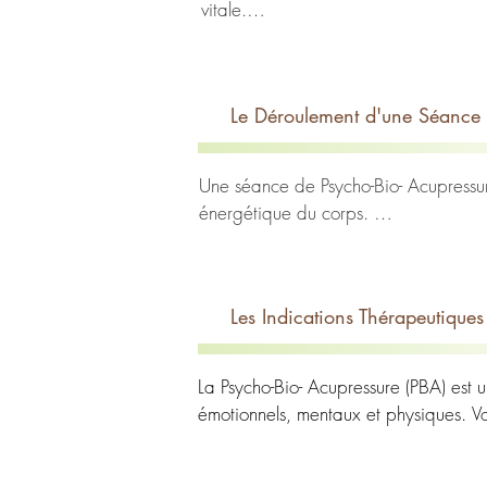
vitale.

La PBA repose sur l'idée que nos émot
énergie vitale, connue sous le nom de
déséquilibres physiologiques et émo
Le Déroulement d'une Séance 
le corps. Le principe fondamental de 
est donc de libérer les émotions et pe
L'originalité de la PBA réside égalem
Une séance de Psycho-Bio- Acupressure 
éviter l'accumulation de blocages éne
énergétique du corps. 

refoulées grâce à l'acupressure, cette
Voici comment se déroule généraleme
offre une approche préventive et cura
L’entretien au préalable : Le consulta
émotions non résolues.
avoir la meilleure approche lors de la
Les Indications Thérapeutiques
Le rééquilibrage énergétique : 22 circ
d’Acupressure qui créeront des hormon
La Psycho-Bio- Acupressure (PBA) est u
L’évacuation des blocages émotionnels
émotionnels, mentaux et physiques. Vo
Une verbalisation ciblée est utilisée
souvent liées à l’enfance.

Gestion du stress et de l'anxiété : La
Physiologiquement, un enfant ne sait 