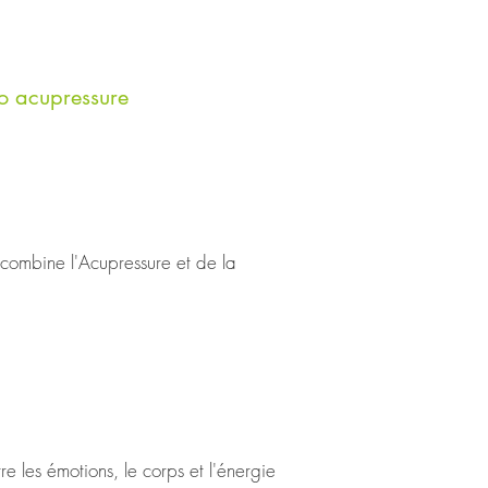
io acupressure
combine l'Acupressure et de la 
uise ses racines dans la médecine 
chologie.

e considère que les émotions 
ons bloquées, rétablissant ainsi 
 les émotions, le corps et l'énergie 