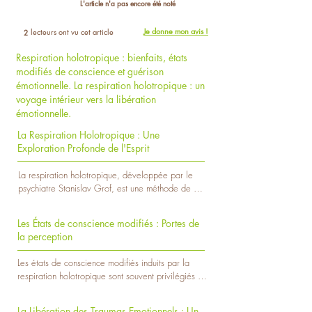
L'article n'a pas encore été noté
Je donne mon avis !
lecteurs ont vu cet article
2
Respiration holotropique : bienfaits, états
modifiés de conscience et guérison
émotionnelle. La respiration holotropique : un
voyage intérieur vers la libération
émotionnelle.
La Respiration Holotropique : Une
Exploration Profonde de l'Esprit
La respiration holotropique, développée par le 
psychiatre Stanislav Grof, est une méthode de 
transformation personnelle qui explore les 
profondeurs de l'esprit à travers des techniques 
Les États de conscience modifiés : Portes de
respiratoires spécifiques. Cette approche, basée 
la perception
sur la conviction que l'esprit renferme des 
couches souvent inexploitées, vise à libérer des 
Les états de conscience modifiés induits par la 
expériences enfouies et à favoriser la croissance 
respiration holotropique sont souvent privilégiés 
personnelle.

comme des portes de la perception, ouvrant des 
fenêtres sur des dimensions de la réalité rarement 
Le Processus Respiratoire Holotropique : Une Clé 
La Libération des Traumas Emotionnels : Un