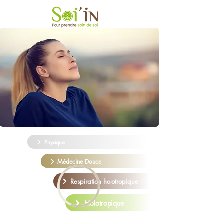
Physique
Médecine Douce
Respiration holotropique
Holotropique