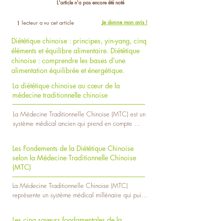
L'article n'a pas encore été noté
Je donne mon avis !
lecteur a vu cet article
1
Diététique chinoise : principes, yin-yang, cinq
éléments et équilibre alimentaire. Diététique
chinoise : comprendre les bases d’une
alimentation équilibrée et énergétique.
La diététique chinoise au cœur de la
médecine traditionnelle chinoise
La Médecine Traditionnelle Chinoise (MTC) est un 
système médical ancien qui prend en compte 
l'équilibre énergétique du corps pour maintenir la 
santé. Au cœur de cette approche holistique se 
Les Fondements de la Diététique Chinoise
trouve la diététique chinoise, une discipline qui 
selon la Médecine Traditionnelle Chinoise
considère la nourriture comme un moyen de 
(MTC)
réguler l'énergie vitale, le Qi, et d'harmoniser les 
forces du Yin et du Yang. La diététique chinoise 
La Médecine Traditionnelle Chinoise (MTC) 
repose sur des millénaires d'observation et 
représente un système médical millénaire qui puise 
d'expérience, intégrant des principes nutritionnels 
ses fondements dans une vision holistique de la 
spécifiques à chaque individu.

santé. Au cœur de cette approche réside la 
Selon la MTC, chaque saison a une influence 
Les cinq saveurs fondamentales de la