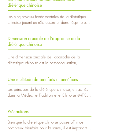
diététique chinoise, une discipline qui considère 
particulière sur le corps, et la diététique chinoise 
diététique chinoise
l'alimentation comme un moyen crucial pour 
s'adapte en conséquence. Par exemple, pendant 
maintenir l'équilibre énergétique du corps et 
l'été, où l'énergie Yang est à son apogée, il est 
Les cinq saveurs fondamentales de la diététique 
favoriser une vie saine. La diététique chinoise 
recommandé de consommer des aliments frais et 
chinoise jouent un rôle essentiel dans l'équilibre 
repose sur des principes profondément enracinés 
légers pour contrer la chaleur excessive. À 
énergétique du corps, selon les principes de la 
dans la philosophie taoïste, mettant en lumière la 
l'inverse, en hiver, où l'énergie Yin prédomine, 
Médecine Traditionnelle Chinoise (MTC). 
dualité du Yin et du Yang ainsi que la circulation 
Dimension cruciale de l'approche de la
des aliments chauds et nourrissants sont 
Chacune de ces saveurs est associée à un 
du Qi, l'énergie vitale.

diététique chinoise
privilégiés pour maintenir l'équilibre énergétique.
élément, à un organe spécifique et à des 
propriétés énergétiques particulières. Voici un 
Un aspect central de la diététique chinoise réside 
Une dimension cruciale de l'approche de la 
aperçu de ces saveurs :

dans la classification des aliments en fonction de 
diététique chinoise est la personnalisation, 
cinq saveurs fondamentales : doux, amer, piquant, 
reconnaissant que chaque individu est unique sur 
Doux (甘 - Gān) : Associé à l'élément Terre et à 
acide et salé. Chaque saveur est associée à un 
le plan physique, émotionnel et énergétique. Selon 
l'organe Rate, le goût sucré a des propriétés 
élément et à un organe spécifique du corps. 
Une multitude de bienfaits et bénéfices
les principes de la Médecine Traditionnelle 
tonifiantes. Il favorise la digestion, renforce la 
L'équilibre entre ces saveurs est considéré comme 
Chinoise (MTC), la santé dépend de l'équilibre 
Rate et l'Estomac, et apporte une énergie stable. 
essentiel pour maintenir l'harmonie des énergies 
Les principes de la diététique chinoise, enracinés 
des énergies Yin et Yang, ainsi que du flux 
Des aliments tels que les céréales complètes, les 
internes. Par exemple, le goût amer est lié à la 
dans la Médecine Traditionnelle Chinoise (MTC), 
harmonieux du Qi à travers les méridiens.

légumes racines et les fruits sucrés sont 
fonction de nettoyage du foie, tandis que le goût 
offrent une multitude de bienfaits et de bénéfices 
considérés comme doux.

sucré nourrit la rate. En ajustant la proportion de 
pour la santé physique et énergétique. Voici 
La personnalisation en diététique chinoise tient 
Précautions
ces saveurs dans l'alimentation, la diététique 
quelques-uns des aspects positifs associés à cette 
compte du tempérament de chaque personne, de 
Amer (苦 - Kǔ) : Lié à l'élément Feu et à l'organe 
chinoise vise à restaurer l'équilibre énergétique.

approche alimentaire :

son état de santé actuel, de son environnement et 
Foie, le goût amer possède des propriétés de 
Bien que la diététique chinoise puisse offrir de 
de ses besoins spécifiques. Par exemple, une 
purification et de drainage. Il élimine la chaleur 
nombreux bienfaits pour la santé, il est important 
La diététique chinoise s'adapte également aux 
Équilibre énergétique : La diététique chinoise vise 
personne avec une constitution Yang prédominante 
excessive du corps et favorise la circulation du 
de prendre certaines précautions lors de son 
changements saisonniers, reconnaissant que 
à maintenir l'équilibre entre les énergies Yin et 