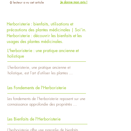
Je donne mon avis !
lecteur a vu cet article
0
Herboristerie : bienfaits, utilisations et
précautions des plantes médicinales | Soi’in.
Herboristerie : découvrir les bienfaits et les
usages des plantes médicinales.
L'herboristerie : une pratique ancienne et
holistique
L'herboristerie, une pratique ancienne et 
holistique, est l'art d'utiliser les plantes 
médicinales pour promouvoir la santé et le bien-
être. Cette discipline millénaire puise ses racines 
Les Fondements de l'Herboristerie
dans les connaissances traditionnelles transmises 
de génération en génération. À travers les 
Les fondements de l'herboristerie reposent sur une 
siècles, les herboristes ont développé une 
connaissance approfondie des propriétés 
expertise unique dans la manipulation des plantes 
médicinales des plantes. Au cœur de cette 
pour soigner divers maux.

pratique ancienne se trouve la reconnaissance des 
Aujourd'hui, l'herboristerie attire un intérêt 
Les Bienfaits de l'Herboristerie
vertus curatives inhérentes à une vaste gamme de 
renouvelé, avec de plus en plus de personnes 
végétaux. Les herboristes étudient méticuleusement 
cherchant des alternatives naturelles aux 
L'herboristerie offre une panoplie de bienfaits 