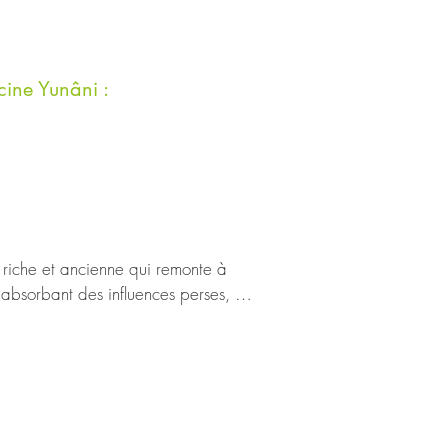
cine Yunâni :
riche et ancienne qui remonte à 
absorbant des influences perses, 
orerons les principes fondamentaux, 
ccidentale. Au fil du temps, les 