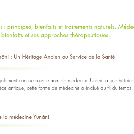
 : principes, bienfaits et traitements naturels. Méde
bienfaits et ses approches thérapeutiques.
nâni : Un Héritage Ancien au Service de la Santé
galement connue sous le nom de médecine Unani, a une histoire 
rèce antique, cette forme de médecine a évolué au fil du temps, 
ystème de soins de santé holistique. Dans cet article, nous expl
la médecine Yunâni.

e la médecine Yunâni
s dans les enseignements d'Hippocrate, le père de la médecine o