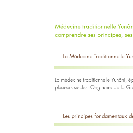
Médecine traditionnelle Yunâni
comprendre ses principes, ses 
La Médecine Traditionnelle Yu
La médecine traditionnelle Yunâni, é
plusieurs siècles. Originaire de la G
arabes et indiennes pour devenir un s
les traitements et l'impact actuel de 
Les principes fondamentaux d
Origines et Principes Fondamentaux

La médecine Yunâni trouve ses racine