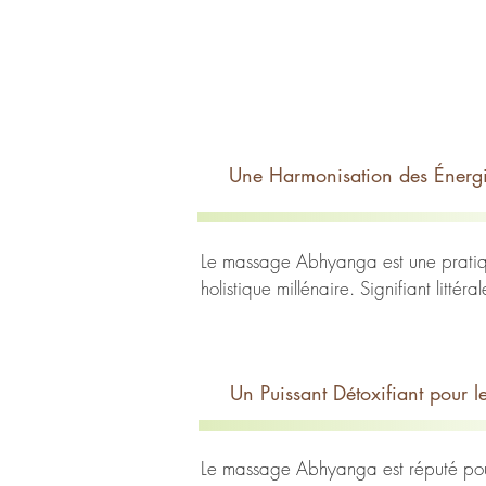
Une Harmonisation des Énerg
Le massage Abhyanga est une pratique
holistique millénaire. Signifiant litté
expérience thérapeutique profonde visan
et les principes fondamentaux de cet
Un Puissant Détoxifiant pour l
L'Abhyanga repose sur le concept fond
régissent les fonctions physiologique
vise à harmoniser ces énergies et à réta
Le massage Abhyanga est réputé pour 
chaque individu, permettant ainsi de 