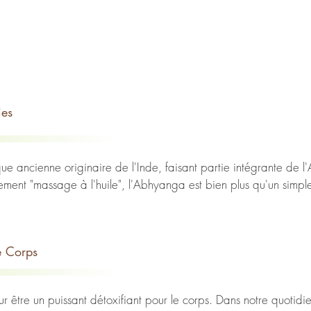
ies
 ancienne originaire de l'Inde, faisant partie intégrante de l
ralement "massage à l'huile", l'Abhyanga est bien plus qu'un simpl
t à rétablir l'équilibre entre le corps, l'esprit et l'âme. Dans ce
te technique de massage ayurvédique exceptionnelle.

e Corps
amental de l'Ayurveda, à savoir l'équilibre entre les trois dosha
s et psychologiques de l'organisme. En massant le corps avec des 
blir l'équilibre intérieur. Le praticien adapte ses gestes et les hu
être un puissant détoxifiant pour le corps. Dans notre quotidi
traiter des déséquilibres spécifiques et de favoriser une santé o