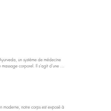
'Ayurveda, un système de médecine 
e massage corporel. Il s'agit d'une 
t article, nous explorons les bienfaits 
s : Vata, Pitta et Kapha, qui 
huiles chaudes spécifiques, ce rituel 
iles utilisées en fonction du profil de 
en moderne, notre corps est exposé à 
ptimale.