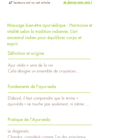
Je donne mon avis !
lecteurs ont vu cet article
47
Massage bien-être ayurvédique : Harmonie et
vitalité selon la tradition indienne. L’art
ancestral indien pour équilibrer corps et
esprit.
Définition et origine
Ayur vêda = sens de la vie

Cela désigne un ensemble de croyances 
philosophiques qui sont à la base de la religion 
hindouiste.

Fondements de l'ayurveda
L’univers est composé de cinq éléments

À la base de cette philosophie, il y a l’affirmation 
D’abord, il faut comprendre que le terme « 
que l’univers est composé de cinq éléments : l’air, 
ayurvéda » ne touche pas seulement, ni même 
le feu, l’eau, la terre et l’éther, lequel symbolise 
principalement, la médecine ou la santé. 

l’espace. 

Le but de l'Ayurveda est triple :

L’univers (ou macrocosme) est en harmonie lorsque 
Pratique de l'Ayurveda
le maintien de la santé, la guérison des maladies 
tous ces éléments sont en harmonie : ni trop, ni 
et la réalisation de soi.

trop peu. 

Le diagnostic 

L'Ayurveda décrit l'être humain comme étant 
Le corps humain est considéré comme une 
Charaka, considéré comme l'un des principaux 