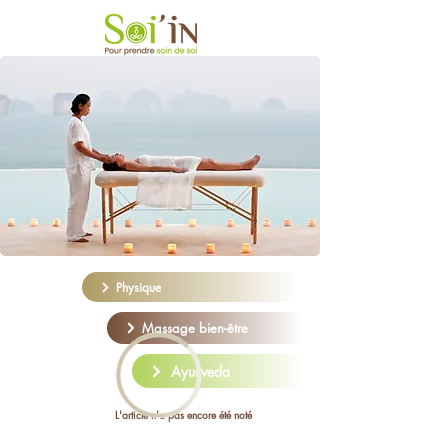
Physique
Massage bien-être
Ayurveda
L'article n'a pas encore été noté