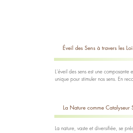
Éveil des Sens à travers les Lo
L'éveil des sens est une composante es
unique pour stimuler nos sens. En reco
ainsi un bien-être physique et mental. 
quelques activités qui permettent cet
La Nature comme Catalyseur S
Les activités de loisirs en pleine natu
monde naturel. En engageant consciemm
à travers la randonnée sensorielle, la 
La nature, vaste et diversifiée, se pr
les merveilles sensorielles de la natu