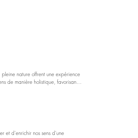
 pleine nature offrent une expérience 
ns de manière holistique, favorisant 
oisirs en plein air et met en lumière 
 revitaliser notre connexion avec le 
un équilibre holistique. Que ce soit 
une invitation à explorer et à célébrer 
r et d'enrichir nos sens d'une 
bré.