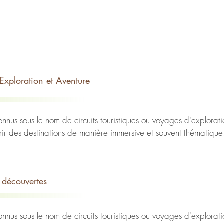
 Exploration et Aventure
nnus sous le nom de circuits touristiques ou voyages d'exploration
r des destinations de manière immersive et souvent thématique.
us que des voyages ordinaires ; ils représentent une exploration 
ences qui transforment notre vision du monde. Que vous soyez u
 découvertes
 locales, les circuits découvertes offrent une multitude d'opportun
nnus sous le nom de circuits touristiques ou voyages d'exploration