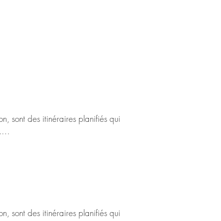
, sont des itinéraires planifiés qui 


authentique, une immersion dans des 
n passionné de nature, un amateur 
ités pour enrichir vos connaissances et 
, sont des itinéraires planifiés qui 