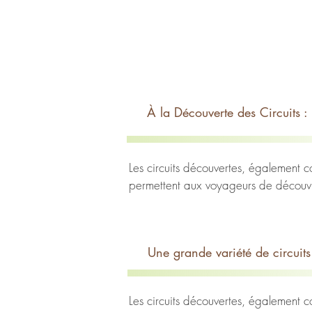
À la Découverte des Circuits :
Les circuits découvertes, également co
permettent aux voyageurs de découvri
Les circuits découvertes sont bien pl
cultures, des paysages et des expéri
Une grande variété de circuits
d'histoire ou un curieux des traditions
créer des souvenirs inoubliables.
Les circuits découvertes, également co