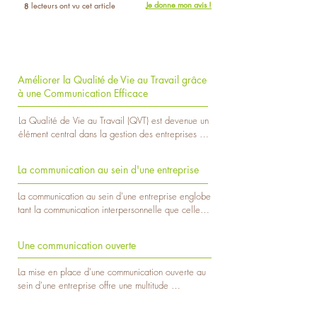
Je donne mon avis !
lecteurs ont vu cet article
8
Améliorer la Qualité de Vie au Travail grâce
à une Communication Efficace
La Qualité de Vie au Travail (QVT) est devenue un 
élément central dans la gestion des entreprises 
modernes, reconnaissant son impact sur la 
productivité, la satisfaction des employés et leur 
La communication au sein d'une entreprise
bien-être global. Au cœur de cette notion se 
trouve la communication efficace, un pilier 
La communication au sein d'une entreprise englobe 
essentiel pour créer un environnement de travail 
tant la communication interpersonnelle que celle 
favorable.

provenant de la direction. Une communication 
transparente de la part des gestionnaires 
La Qualité de Vie au Travail est liée à la manière 
Une communication ouverte
concernant les objectifs, les attentes et les 
dont la communication est gérée au sein d'une 
décisions contribue à réduire le stress lié à 
entreprise. Une communication efficace, ouverte 
La mise en place d'une communication ouverte au 
l'incertitude. De même, encourager les employés à 
et respectueuse crée un environnement où les 
sein d'une entreprise offre une multitude 
exprimer leurs idées et leurs préoccupations 
employés se sentent valorisés, écoutés et 
d'avantages et de bénéfices, tant pour les 
favorisent un sentiment d'appartenance et 
engagés. Cela se traduit par une augmentation 
employés que pour les gestionnaires et 