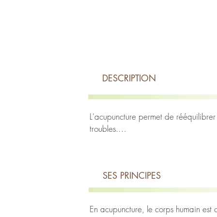
DESCRIPTION
L'acupuncture permet de rééquilibrer 
troubles.

L’acupuncture est l’une des pratiques 
situés à différents endroits du corps, 
l’acupuncture l’une des principales m
SES PRINCIPES
L’acupuncture désigne la stimulation d
techniques physiques. Dans la médeci
La moxibustion correspond à la stimul
En acupuncture, le corps humain est co