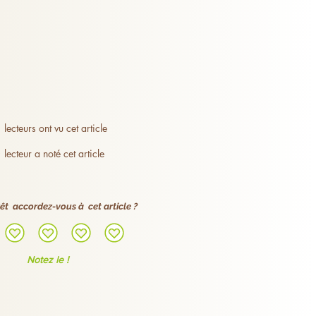
rs secours, ni une substitution à une 
 autre point, l’aiguille peut soulager 
ments, coagulation).
lecteurs ont vu cet article
lecteur a noté cet article
êt accordez-vous à cet article ?
Notez le !