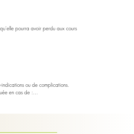
e agit en complément et en soutien 
sur le moral". L'acupuncture agit à 
hique et émotionnel, l'acupuncture 
 qu'elle pourra avoir perdu aux cours 
re trop souvent réduites au sevrage 
on enfance et adolescence. Il n'y a 
ditionnelle chinoise.
indications ou de complications. 
uée en cas de :

uchement si les points sont situés sur 
éconseillé de piquer les points situés 
 les nausées, de provoquer ou de 