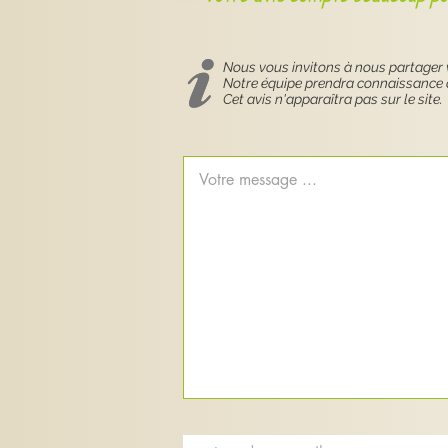
- urgences médicales et chirurgicales 
intervention chirurgicale nécessaire ;

- tumeurs malignes : la pose d’une aigu
Nous vous invitons à nous partager vo
les douleurs liées à la tumeur ou au tra
Notre équipe prendra connaissance 
Cet avis n'apparaîtra pas sur le site.
L’acupuncture avec des aiguilles est 