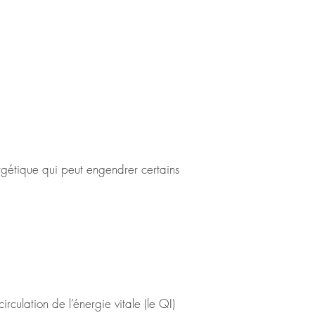
rgétique qui peut engendrer certains 
 la stimulation de points spécifiques, 
eutiques sont très vastes, faisant de 
hérapeutique, à l’aide de différentes 
onfondus sous une même appellation. 
culation de l’énergie vitale (le QI) 