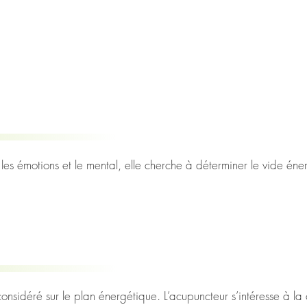
les émotions et le mental, elle cherche à déterminer le vide éne
fondatrices de la médecine traditionnelle chinoise. Elle repose sur
à l’aide de plusieurs techniques physiques. Ses indications thérap
édecines complémentaires à l’allopathie.

e points précis du corps (les points d’acupuncture) dans un but t
ne chinoise, l’acupuncture et la moxibustion sont deux termes c
ation d’un point d’acupuncture par la chaleur.
nsidéré sur le plan énergétique. L’acupuncteur s’intéresse à la cir