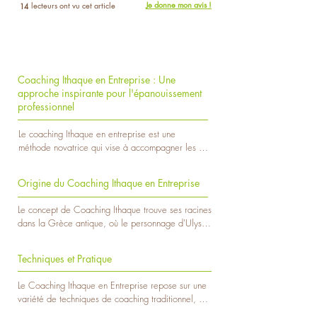
Je donne mon avis !
lecteurs ont vu cet article
14
Coaching Ithaque en Entreprise : Une
approche inspirante pour l'épanouissement
professionnel
Le coaching Ithaque en entreprise est une 
méthode novatrice qui vise à accompagner les 
individus dans leur développement professionnel, 
en les aidant à atteindre leurs objectifs et à 
Origine du Coaching Ithaque en Entreprise
réaliser leur plein potentiel. Inspirée de l'épopée 
d'Ulysse dans l'Odyssée, cette approche tire son 
Le concept de Coaching Ithaque trouve ses racines 
nom de l'île d'Ithaque, le but ultime du héros 
dans la Grèce antique, où le personnage d'Ulysse 
grec.
symbolise la quête de soi et l'épanouissement 
personnel. Au fil du temps, cette métaphore a été 
Techniques et Pratique
adaptée au monde professionnel pour créer le 
Coaching Ithaque en Entreprise. Ce type de 
Le Coaching Ithaque en Entreprise repose sur une 
coaching a émergé dans le contexte de la gestion 
variété de techniques de coaching traditionnel, 
des ressources humaines et s'est rapidement 
de psychologie positive et de développement 