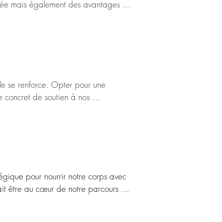
alée mais également des avantages 
cte notre santé, notre économie locale 
contribuer à créer un avenir plus 
ement aux produits qui parcourent de 
lle maximale. Les vitamines, minéraux 
ale se renforce. Opter pour une 
favoriser une santé optimale.

e concret de soutien à nos 
omie locale à travers notre 
ont non seulement plus savoureux, mais 
ue bouchée devient une expérience 
 acteurs essentiels de notre 
tégique pour nourrir notre corps avec 
ir leurs activités, à préserver leurs 
it être au cœur de notre parcours 
utritionnelles liées au stockage 