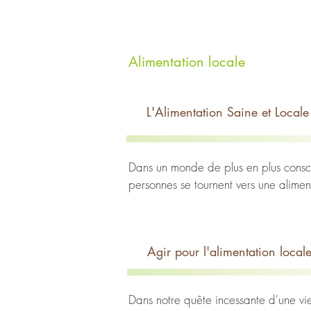
Alimentation locale
L'Alimentation Saine et Locale 
Dans un monde de plus en plus conscien
personnes se tournent vers une aliment
relation étroite avec notre communau
notre santé et à notre planète.

Agir pour l'alimentation local
La production locale peut être perçu
savoirs faire de la tradition (filières
Dans notre quête incessante d'une vie 
Favoriser l'agriculture locale, c'est 