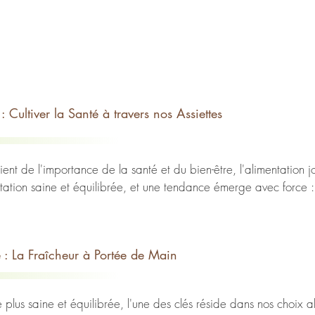
: Cultiver la Santé à travers nos Assiettes
t de l'importance de la santé et du bien-être, l'alimentation jo
ation saine et équilibrée, et une tendance émerge avec force : l
té et notre environnement en privilégiant des produits locaux pe
e : La Fraîcheur à Portée de Main
e comme l'ensemble des produits issus de modes de production sa
 techniques), en opposition aux approches de production intensive d
plus saine et équilibrée, l'une des clés réside dans nos choix ali
favoriser des exploitations à taille humaine où le producteur sera