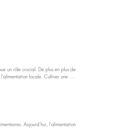
ue un rôle crucial. De plus en plus de 
'alimentation locale. Cultiver une 
ut apporter des avantages notables à 
ins (agriculture) ou répondant à des 
ans les circuits longs.

mentaires. Aujourd'hui, l'alimentation 
 plus proche de son consommateur, plus 