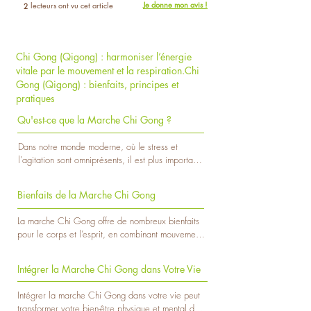
Je donne mon avis !
lecteurs ont vu cet article
2
Chi Gong (Qigong) : harmoniser l’énergie
vitale par le mouvement et la respiration.Chi
Gong (Qigong) : bienfaits, principes et
pratiques
Qu'est-ce que la Marche Chi Gong ?
Dans notre monde moderne, où le stress et 
l'agitation sont omniprésents, il est plus important 
que jamais de trouver des moyens pour apaiser 
l'esprit et équilibrer le corps. Une pratique 
Bienfaits de la Marche Chi Gong
ancestrale qui gagne en popularité pour répondre 
à ce besoin est la marche Chi Gong.

La marche Chi Gong offre de nombreux bienfaits 
pour le corps et l’esprit, en combinant mouvement, 
La marche Chi Gong (ou Qigong) est une 
respiration et méditation. Voici les principaux 
pratique issue de la médecine traditionnelle 
avantages de cette pratique :

chinoise, qui combine des mouvements lents, la 
Intégrer la Marche Chi Gong dans Votre Vie
respiration profonde et la conscience du corps. 
1. Réduction du stress et de l’anxiété

Contrairement à une marche ordinaire, elle 
Intégrer la marche Chi Gong dans votre vie peut 
La marche Chi Gong aide à calmer l’esprit en 
intègre des principes du Qigong, une discipline 
transformer votre bien-être physique et mental de 