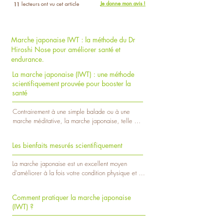
Je donne mon avis !
lecteurs ont vu cet article
11
Marche japonaise IWT : la méthode du Dr
Hiroshi Nose pour améliorer santé et
endurance.
La marche japonaise (IWT) : une méthode
scientifiquement prouvée pour booster la
santé
Contrairement à une simple balade ou à une 
marche méditative, la marche japonaise, telle 
que développée par le Dr Hiroshi Nose, repose 
sur un entraînement par intervalles. Elle combine 
Les bienfaits mesurés scientifiquement
intensité modérée et récupération active pour 
produire des effets significatifs sur la santé, la 
La marche japonaise est un excellent moyen 
condition physique et le bien-être global, 
d'améliorer à la fois votre condition physique et 
notamment chez les personnes âgées ou 
votre bien-être. 

sédentaires. Parfaite pour ceux qui veulent 
Elle permet de : 

bouger sans pression.

Comment pratiquer la marche japonaise
(IWT) ?
- Renforcer votre cœur : l'alternance entre marche 
Également connue sous le nom de marche par 