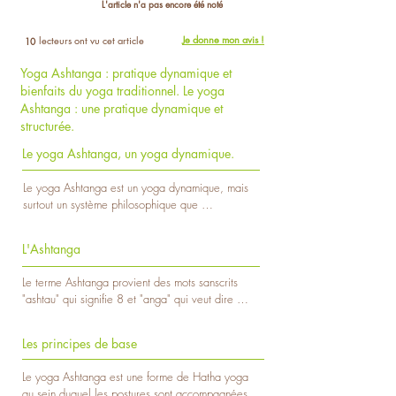
L'article n'a pas encore été noté
Je donne mon avis !
lecteurs ont vu cet article
10
Yoga Ashtanga : pratique dynamique et
bienfaits du yoga traditionnel. Le yoga
Ashtanga : une pratique dynamique et
structurée.
Le yoga Ashtanga, un yoga dynamique.
Le yoga Ashtanga est un yoga dynamique, mais 
surtout un système philosophique que 
Krishnamacharya, Sage et Yogi a développé 
après avoir voyagé dans l’Himalaya vers 1916. 
L'Ashtanga
Pendant sept ans il a appris l’Ashtanga Yoga près 
du Maître Sri Ramamohan Brahmachari. Dans les 
Le terme Ashtanga provient des mots sanscrits 
années 1930 il a transmis cette connaissance à 
"ashtau" qui signifie 8 et "anga" qui veut dire 
de nombreux étudiants indiens et occidentaux. 
"membres". Les 8 membres font référence à 8 
Parmi les plus connus, on peut compter Sri K. 
pratiques essentielles dans le yoga Ashtanga que 
Pattabhi Jois, BNS Iyengar, Indra Devi et son fils 
Les principes de base
nous développerons plus tard : les règles de 
TKV Desikachar. Cette pratique a ensuite été 
comportements, l’autodiscipline, les postures 
popularisée en occident 30 ans plus tard.

Le yoga Ashtanga est une forme de Hatha yoga 
corporelles, l’art de respirer, la maîtrise des sens, 
au sein duquel les postures sont accompagnées 