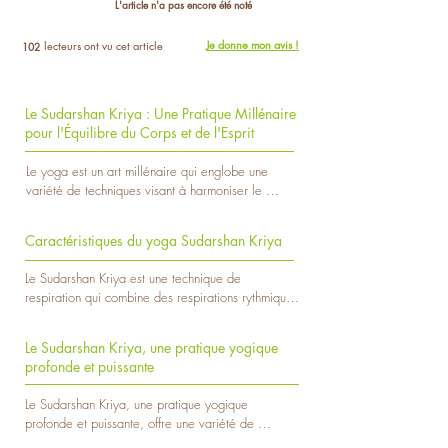
L'article n'a pas encore été noté
Je donne mon avis !
lecteurs ont vu cet article
102
Le Sudarshan Kriya : Une Pratique Millénaire
pour l'Équilibre du Corps et de l'Esprit
Le yoga est un art millénaire qui englobe une 
variété de techniques visant à harmoniser le 
corps, l'esprit et l'âme. Parmi les nombreuses 
formes de yoga, le Sudarshan Kriya se distingue 
Caractéristiques du yoga Sudarshan Kriya
comme une pratique profonde et puissante qui a 
gagné en popularité dans le monde entier. Cet 
Le Sudarshan Kriya est une technique de 
article explore l'origine et la définition du 
respiration qui combine des respirations rythmiques 
Sudarshan Kriya, offrant un aperçu de ses 
et spécifiques avec des mouvements corporels. La 
bienfaits et de son impact sur la santé mentale et 
séquence de respiration dans le Sudarshan Kriya 
physique.

Le Sudarshan Kriya, une pratique yogique
implique des phases de respiration rapide et lente, 
profonde et puissante
ainsi que des moments de pause. Voici les 
Origine du Sudarshan Kriya

principales étapes de la pratique :

Le Sudarshan Kriya trouve ses racines dans la 
Le Sudarshan Kriya, une pratique yogique 
philosophie et les pratiques yogiques de l'Inde, 
profonde et puissante, offre une variété de 
Ujjayi Pranayama : La séance commence par des 
berceau du yoga. Il a été développé par le 
bienfaits pour la santé mentale et physique. Voici 