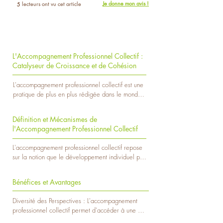
Je donne mon avis !
lecteurs ont vu cet article
5
L'Accompagnement Professionnel Collectif :
Catalyseur de Croissance et de Cohésion
L'accompagnement professionnel collectif est une 
pratique de plus en plus rédigée dans le monde 
du travail. Il s'agit d'un processus où un groupe 
de personnes partage une expérience 
Définition et Mécanismes de
d'apprentissage et de développement 
l'Accompagnement Professionnel Collectif
professionnel sous la guidance d'un coach ou d'un 
facilitateur expérimenté. Cette approche 
L'accompagnement professionnel collectif repose 
différente de l'accompagnement individuel en 
sur la notion que le développement individuel peut 
mettant l'accent sur la dynamique de groupe et la 
être amplifié et accéléré au sein d'un groupe. Les 
collaboration pour atteindre des objectifs 
participants présentent leurs expériences, leurs 
communs. Dans cet article, nous allons explorer 
Bénéfices et Avantages
défis et leurs compétences, ainsi qu'un 
en profondeur ce qu'est l'accompagnement 
environnement riche en échanges et en 
professionnel collectif, ses avantages, ses 
Diversité des Perspectives : L'accompagnement 
apprentissage. Les sessions peuvent prendre 
inconvénients, son public cible, les décisions et le 
professionnel collectif permet d'accéder à une 
diverses formes, comme des ateliers, des 
financement associés.
variété de perspectives, d'expériences et d'idées 