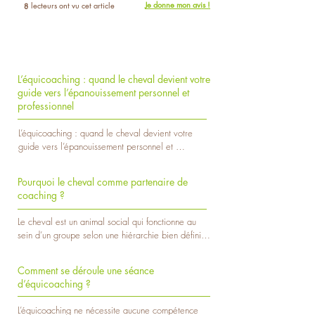
Je donne mon avis !
lecteurs ont vu cet article
8
L’équicoaching : quand le cheval devient votre
guide vers l’épanouissement personnel et
professionnel
L’équicoaching : quand le cheval devient votre 
guide vers l’épanouissement personnel et 
professionnel

Pourquoi le cheval comme partenaire de
L’équicoaching est une approche de 
coaching ?
développement personnel et professionnel qui 
utilise la relation avec le cheval comme miroir 
Le cheval est un animal social qui fonctionne au 
des comportements et des émotions humaines. 
sein d’un groupe selon une hiérarchie bien définie. 
Cette méthode innovante, en plein essor, est 
Il est capable de percevoir les moindres signaux 
particulièrement prisée par les managers, les 
corporels et émotionnels émis par son 
équipes et les personnes en quête d’alignement 
Comment se déroule une séance
environnement, y compris par les humains qui 
personnel.

d’équicoaching ?
interagissent avec lui. Cette sensibilité extrême fait 
du cheval un partenaire idéal pour le coaching, 
Qu’est-ce que l’équicoaching ?

L’équicoaching ne nécessite aucune compétence 