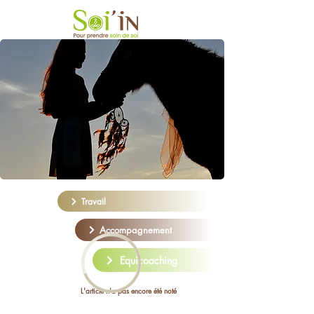
Travail
Accompagnement
Equicoaching
L'article n'a pas encore été noté